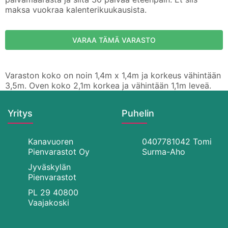
maksa vuokraa kalenterikuukausista.
Varaston koko on noin 1,4m x 1,4m ja korkeus vähintään
3,5m. Oven koko 2,1m korkea ja vähintään 1,1m leveä.
Yritys
Puhelin
Kanavuoren
0407781042 Tomi
Pienvarastot Oy
Surma-Aho
Jyväskylän
Pienvarastot
PL 29 40800
Vaajakoski