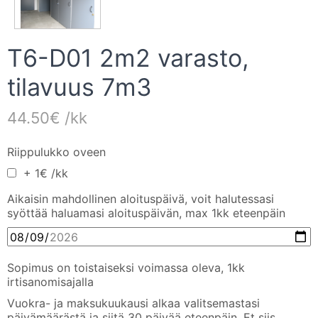
T6-D01 2m2 varasto,
tilavuus 7m3
44.50€ /kk
Riippulukko oveen
+ 1€ /kk
Aikaisin mahdollinen aloituspäivä, voit halutessasi
syöttää haluamasi aloituspäivän, max 1kk eteenpäin
Sopimus on toistaiseksi voimassa oleva, 1kk
irtisanomisajalla
Vuokra- ja maksukuukausi alkaa valitsemastasi
päivämäärästä ja siitä 30 päivää eteenpäin. Et siis